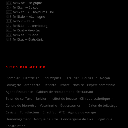
🇧🇪 fw16.be — Belgique
🇨🇭 fw16.ch — Suisse
🇬🇧 fw16.co.uk — Royaume-Uni
🇩🇪 fw16.de — Allemagne
🇮🇹 fw16.it — Italie
🇱🇺 fw16.lu — Luxembourg
🇳🇱 fw16.nl — Pays-Bas
🇸🇪 fw16.se — Suède
🇺🇸 fw16.us — États-Unis
SITES PAR MÉTIER
Plombier
Électricien
Chauffagiste
Serrurier
Couvreur
Maçon
Paysagiste
Architecte
Dentiste
Avocat
Notaire
Expert-comptable
Agent d'assurance
Cabinet de recrutement
Restaurant
Salon de coiffure
Barbier
Institut de beauté
Clinique esthétique
Centre de bien-être
Vétérinaire
Éducateur canin
Salon de toilettage
Caviste
Torréfacteur
Chauffeur VTC
Agence de voyage
Déménagement
Marque de luxe
Conciergerie de luxe
Logistique
Construction