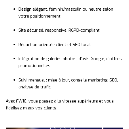
Design
élégant,
féminin/
masculin
ou
neutre
selon
votre
positionnement
Site
sécurisé,
responsive,
RGPD-
compliant
Rédaction
orientée
client
et
SEO
local
Intégration
de
galeries
photos,
d’avis
Google,
d’offres
promotionnelles
Suivi
mensuel :
mise
à
jour,
conseils
marketing,
SEO,
analyse
de
trafic
Avec
FW16,
vous
passez
à
la
vitesse
supérieure
et
vous
fidélisez
mieux
vos
clients.