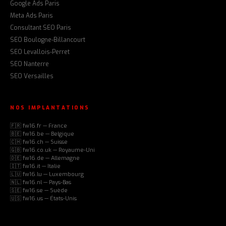
Google Ads Paris
Meta Ads Paris
Consultant SEO Paris
SEO Boulogne-Billancourt
SEO Levallois-Perret
SEO Nanterre
SEO Versailles
NOS IMPLANTATIONS
🇫🇷 fw16.fr — France
🇧🇪 fw16.be — Belgique
🇨🇭 fw16.ch — Suisse
🇬🇧 fw16.co.uk — Royaume-Uni
🇩🇪 fw16.de — Allemagne
🇮🇹 fw16.it — Italie
🇱🇺 fw16.lu — Luxembourg
🇳🇱 fw16.nl — Pays-Bas
🇸🇪 fw16.se — Suède
🇺🇸 fw16.us — États-Unis