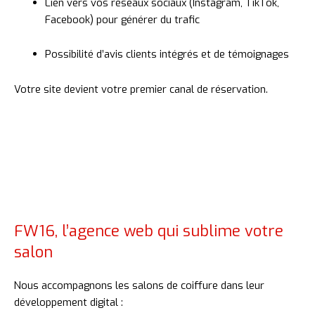
Lien
vers
vos
réseaux
sociaux (
Instagram,
TikTok,
Facebook)
pour
générer
du
trafic
Possibilité
d’avis
clients
intégrés
et
de
témoignages
Votre
site
devient
votre
premier
canal
de
réservation.
FW16, l’agence web qui sublime votre
salon
Nous
accompagnons
les
salons
de
coiffure
dans
leur
développement
digital :