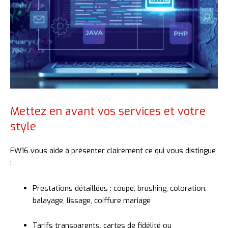
Mettez en avant vos services et votre
style
FW16
vous
aide
à
présenter
clairement
ce
qui
vous
distingue
:
Prestations
détaillées :
coupe,
brushing,
coloration,
balayage,
lissage,
coiffure
mariage
Tarifs
transparents,
cartes
de
fidélité
ou