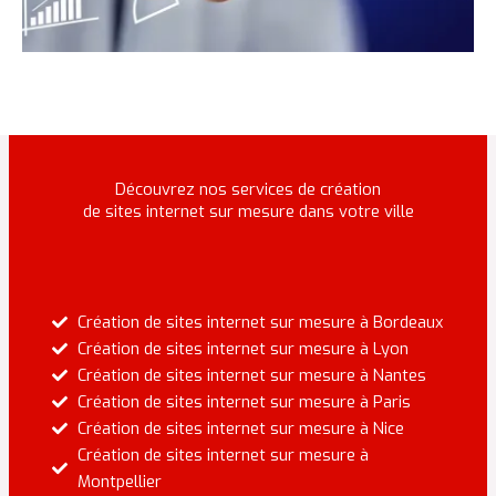
Découvrez nos services de création
de sites internet sur mesure dans votre ville
Création de sites internet sur mesure à Bordeaux
Création de sites internet sur mesure à Lyon
Création de sites internet sur mesure à Nantes
Création de sites internet sur mesure à Paris
Création de sites internet sur mesure à Nice
Création de sites internet sur mesure à
Montpellier