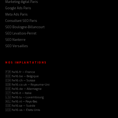
Marketing digital Paris
Google Ads Paris
Meta Ads Paris
Consultant SEO Paris
SEO Boulogne-Billancourt
SEO Levallois-Perret
SEO Nanterre
SEO Versailles
NOS IMPLANTATIONS
🇫🇷 fw16.fr — France
🇧🇪 fw16.be — Belgique
🇨🇭 fw16.ch — Suisse
🇬🇧 fw16.co.uk — Royaume-Uni
🇩🇪 fw16.de — Allemagne
🇮🇹 fw16.it — Italie
🇱🇺 fw16.lu — Luxembourg
🇳🇱 fw16.nl — Pays-Bas
🇸🇪 fw16.se — Suède
🇺🇸 fw16.us — États-Unis