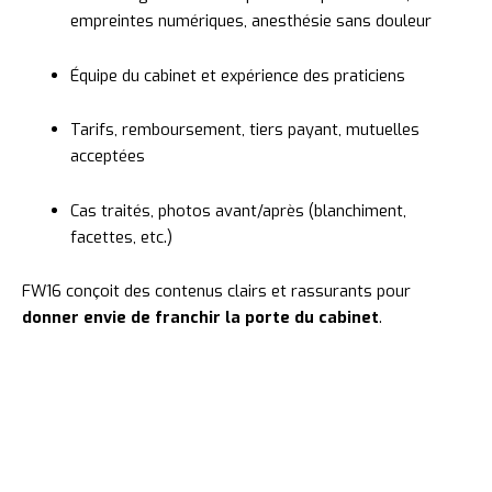
empreintes
numériques,
anesthésie
sans
douleur
Équipe
du
cabinet
et
expérience
des
praticiens
Tarifs,
remboursement,
tiers
payant,
mutuelles
acceptées
Cas
traités,
photos
avant/
après (
blanchiment,
facettes,
etc.)
FW16
conçoit
des
contenus
clairs
et
rassurants
pour
donner
envie
de
franchir
la
porte
du
cabinet
.