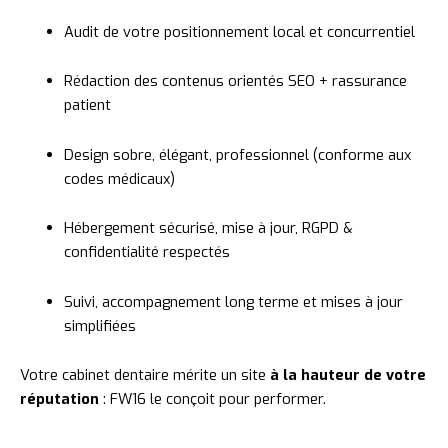
Audit
de
votre
positionnement
local
et
concurrentiel
Rédaction
des
contenus
orientés
SEO +
rassurance
patient
Design
sobre,
élégant,
professionnel (
conforme
aux
codes
médicaux)
Hébergement
sécurisé,
mise
à
jour,
RGPD &
confidentialité
respectés
Suivi,
accompagnement
long
terme
et
mises
à
jour
simplifiées
Votre
cabinet
dentaire
mérite
un
site
à
la
hauteur
de
votre
réputation
:
FW16
le
conçoit
pour
performer.