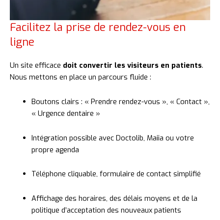
Facilitez la prise de rendez-vous en
ligne
Un
site
efficace
doit
convertir
les
visiteurs
en
patients
.
Nous
mettons
en
place
un
parcours
fluide :
Boutons
clairs : «
Prendre
rendez-
vous », «
Contact »,
«
Urgence
dentaire »
Intégration
possible
avec
Doctolib,
Maiia
ou
votre
propre
agenda
Téléphone
cliquable,
formulaire
de
contact
simplifié
Affichage
des
horaires,
des
délais
moyens
et
de
la
politique
d’acceptation
des
nouveaux
patients