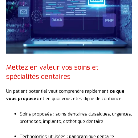
Mettez en valeur vos soins et
spécialités dentaires
Un
patient
potentiel
veut
comprendre
rapidement
ce
que
vous
proposez
et
en
quoi
vous
êtes
digne
de
confiance :
Soins
proposés :
soins
dentaires
classiques,
urgences,
prothèses,
implants,
esthétique
dentaire
Technologies
utilisées :
panoramique
dentaire,