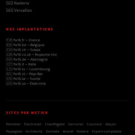
SEO Nanterre
SEO Versailles
NOS IMPLANTATIONS
🇫🇷 fw16.fr — France
🇧🇪 fw16.be — Belgique
🇨🇭 fw16.ch — Suisse
🇬🇧 fw16.co.uk — Royaume-Uni
🇩🇪 fw16.de — Allemagne
🇮🇹 fw16.it — Italie
🇱🇺 fw16.lu — Luxembourg
🇳🇱 fw16.nl — Pays-Bas
🇸🇪 fw16.se — Suède
🇺🇸 fw16.us — États-Unis
SITES PAR MÉTIER
Plombier
Électricien
Chauffagiste
Serrurier
Couvreur
Maçon
Paysagiste
Architecte
Dentiste
Avocat
Notaire
Expert-comptable