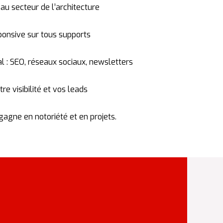
e
au
secteur
de
l’architecture
ponsive
sur
tous
supports
l :
SEO,
réseaux
sociaux,
newsletters
tre
visibilité
et
vos
leads
gagne
en
notoriété
et
en
projets.