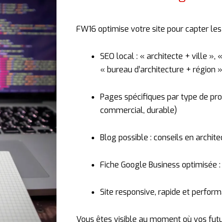
FW16
optimise
votre
site
pour
capter
le
SEO
local : «
architecte +
ville », 
«
bureau
d’architecture +
région 
Pages
spécifiques
par
type
de
pro
commercial,
durable)
Blog
possible :
conseils
en
archite
Fiche
Google
Business
optimisée 
Site
responsive,
rapide
et
perform
Vous
êtes
visible
au
moment
où
vos
fut