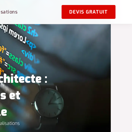
isations
DEVIS GRATUIT
hitecte :
s et
le
alisations