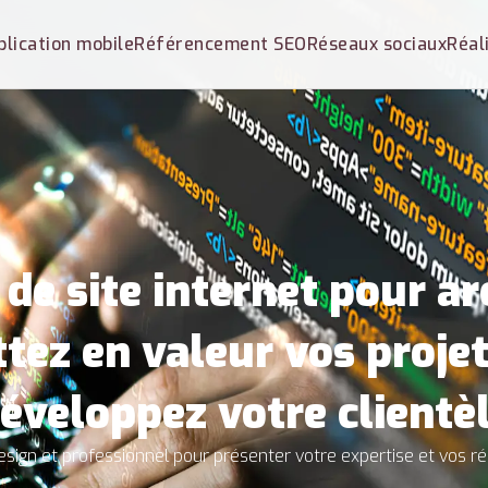
plication mobile
Référencement SEO
Réseaux sociaux
Réal
 de site internet pour arc
tez en valeur vos projet
éveloppez votre clientè
esign et professionnel pour présenter votre expertise et vos ré