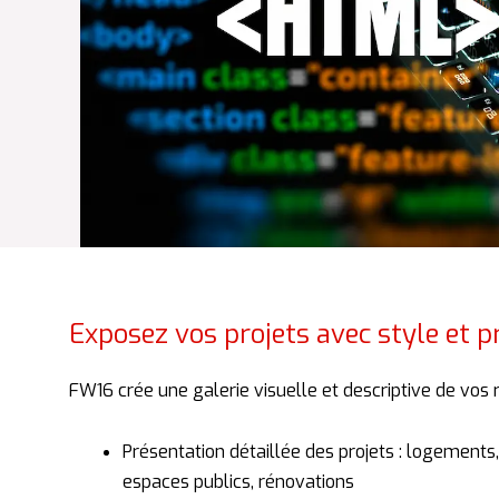
Exposez vos projets avec style et p
FW16
crée
une
galerie
visuelle
et
descriptive
de
vos
Présentation
détaillée
des
projets :
logements
espaces
publics,
rénovations