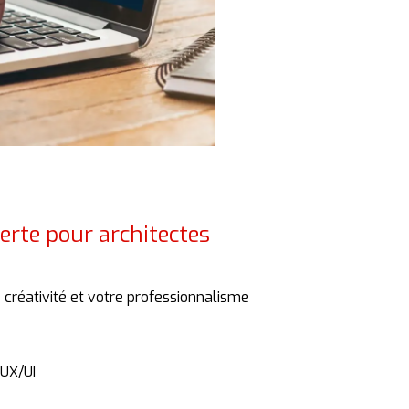
perte pour architectes
e
créativité
et
votre
professionnalisme
UX/
UI