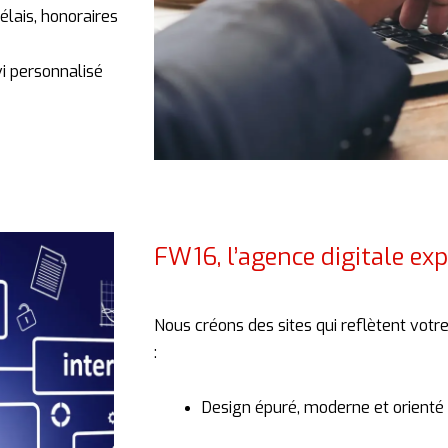
élais,
honoraires
vi
personnalisé
FW16, l’agence digitale ex
Nous
créons
des
sites
qui
reflètent
votr
:
Design
épuré,
moderne
et
orienté