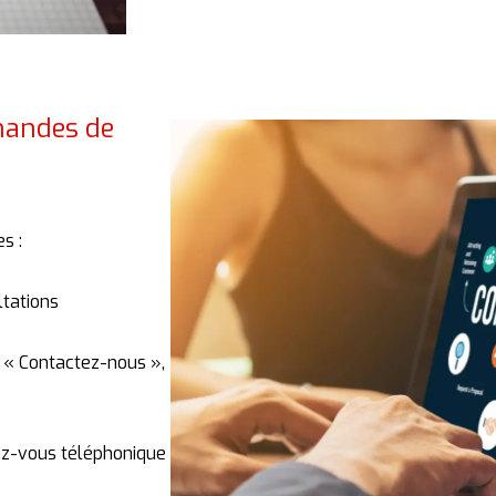
emandes de
s :
ltations
, «
Contactez-
nous »,
z-
vous
téléphonique