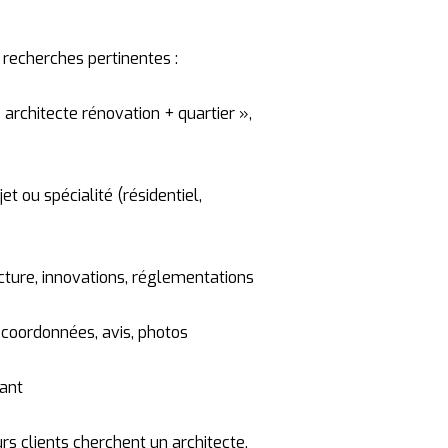
s
recherches
pertinentes :
«
architecte
rénovation +
quartier »,
»
jet
ou
spécialité (
résidentiel,
cture,
innovations,
réglementations
:
coordonnées,
avis,
photos
ant
urs
clients
cherchent
un
architecte.