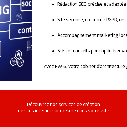
Rédaction
SEO
précise
et
adapté
Site
sécurisé,
conforme
RGPD,
res
Accompagnement
marketing
loca
Suivi
et
conseils
pour
optimiser
vo
Avec
FW16,
votre
cabinet
d’architecture
Découvrez nos services de création
de sites internet sur mesure dans votre ville