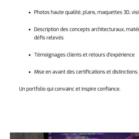
Photos
haute
qualité,
plans,
maquettes
3D,
vis
Description
des
concepts
architecturaux,
maté
défis
relevés
Témoignages
clients
et
retours
d’expérience
Mise
en
avant
des
certifications
et
distinctions
Un
portfolio
qui
convainc
et
inspire
confiance.