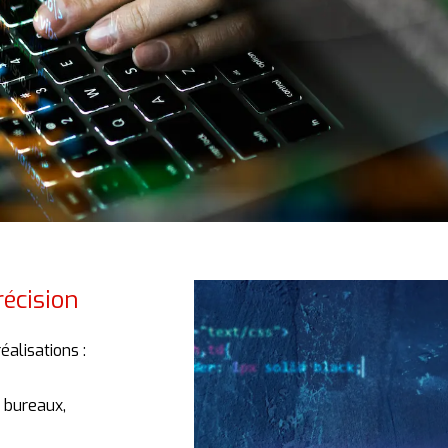
récision
réalisations :
,
bureaux,