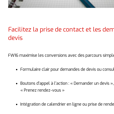
Facilitez la prise de contact et les d
devis
FW16
maximise
les
conversions
avec
des
parcours
simple
Formulaire
clair
pour
demandes
de
devis
ou
consu
Boutons
d’appel
à
l’action : «
Demander
un
devis »
«
Prenez
rendez-
vous »
Intégration
de
calendrier
en
ligne
ou
prise
de
rende