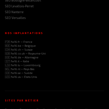
SEO Boulogne-Billancourt
SEO Levallois-Perret
SEO Nanterre
SEO Versailles
NOS IMPLANTATIONS
🇫🇷 fw16.fr — France
🇧🇪 fw16.be — Belgique
🇨🇭 fw16.ch — Suisse
🇬🇧 fw16.co.uk — Royaume-Uni
🇩🇪 fw16.de — Allemagne
🇮🇹 fw16.it — Italie
🇱🇺 fw16.lu — Luxembourg
🇳🇱 fw16.nl — Pays-Bas
🇸🇪 fw16.se — Suède
🇺🇸 fw16.us — États-Unis
SITES PAR MÉTIER