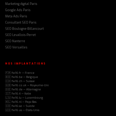
Marketing digital Paris
Google Ads Paris
Meta Ads Paris
Consultant SEO Paris
SEO Boulogne-Billancourt
SEO Levallois-Perret
SEO Nanterre
SEO Versailles
NOS IMPLANTATIONS
🇫🇷 fw16.fr — France
🇧🇪 fw16.be — Belgique
🇨🇭 fw16.ch — Suisse
🇬🇧 fw16.co.uk — Royaume-Uni
🇩🇪 fw16.de — Allemagne
🇮🇹 fw16.it — Italie
🇱🇺 fw16.lu — Luxembourg
🇳🇱 fw16.nl — Pays-Bas
🇸🇪 fw16.se — Suède
🇺🇸 fw16.us — États-Unis