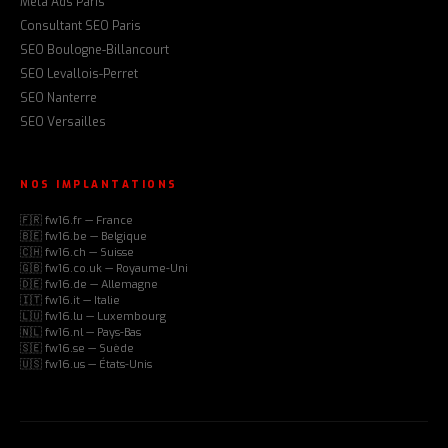
Meta Ads Paris
Consultant SEO Paris
SEO Boulogne-Billancourt
SEO Levallois-Perret
SEO Nanterre
SEO Versailles
NOS IMPLANTATIONS
🇫🇷 fw16.fr — France
🇧🇪 fw16.be — Belgique
🇨🇭 fw16.ch — Suisse
🇬🇧 fw16.co.uk — Royaume-Uni
🇩🇪 fw16.de — Allemagne
🇮🇹 fw16.it — Italie
🇱🇺 fw16.lu — Luxembourg
🇳🇱 fw16.nl — Pays-Bas
🇸🇪 fw16.se — Suède
🇺🇸 fw16.us — États-Unis