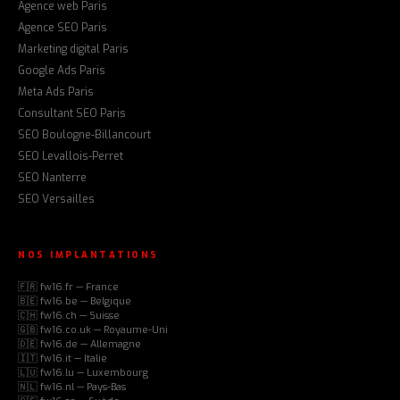
Agence web Paris
Agence SEO Paris
Marketing digital Paris
Google Ads Paris
Meta Ads Paris
Consultant SEO Paris
SEO Boulogne-Billancourt
SEO Levallois-Perret
SEO Nanterre
SEO Versailles
NOS IMPLANTATIONS
🇫🇷 fw16.fr — France
🇧🇪 fw16.be — Belgique
🇨🇭 fw16.ch — Suisse
🇬🇧 fw16.co.uk — Royaume-Uni
🇩🇪 fw16.de — Allemagne
🇮🇹 fw16.it — Italie
🇱🇺 fw16.lu — Luxembourg
🇳🇱 fw16.nl — Pays-Bas