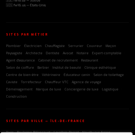
🇸🇪 fw16.se — Suède
🇺🇸 fw16.us — États-Unis
SITES PAR MÉTIER
Plombier
Électricien
Chauffagiste
Serrurier
Couvreur
Maçon
Paysagiste
Architecte
Dentiste
Avocat
Notaire
Expert-comptable
Agent d'assurance
Cabinet de recrutement
Restaurant
Salon de coiffure
Barbier
Institut de beauté
Clinique esthétique
Centre de bien-être
Vétérinaire
Éducateur canin
Salon de toilettage
Caviste
Torréfacteur
Chauffeur VTC
Agence de voyage
Déménagement
Marque de luxe
Conciergerie de luxe
Logistique
Construction
SITES PAR VILLE — ÎLE-DE-FRANCE
Paris
Boulogne-Billancourt
Levallois-Perret
Neuilly-sur-Seine