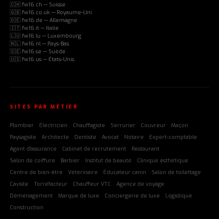
🇨🇭 fw16.ch — Suisse
🇬🇧 fw16.co.uk — Royaume-Uni
🇩🇪 fw16.de — Allemagne
🇮🇹 fw16.it — Italie
🇱🇺 fw16.lu — Luxembourg
🇳🇱 fw16.nl — Pays-Bas
🇸🇪 fw16.se — Suède
🇺🇸 fw16.us — États-Unis
SITES PAR MÉTIER
Plombier
Électricien
Chauffagiste
Serrurier
Couvreur
Maçon
Paysagiste
Architecte
Dentiste
Avocat
Notaire
Expert-comptable
Agent d'assurance
Cabinet de recrutement
Restaurant
Salon de coiffure
Barbier
Institut de beauté
Clinique esthétique
Centre de bien-être
Vétérinaire
Éducateur canin
Salon de toilettage
Caviste
Torréfacteur
Chauffeur VTC
Agence de voyage
Déménagement
Marque de luxe
Conciergerie de luxe
Logistique
Construction