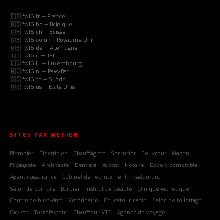
🇫🇷 fw16.fr — France
🇧🇪 fw16.be — Belgique
🇨🇭 fw16.ch — Suisse
🇬🇧 fw16.co.uk — Royaume-Uni
🇩🇪 fw16.de — Allemagne
🇮🇹 fw16.it — Italie
🇱🇺 fw16.lu — Luxembourg
🇳🇱 fw16.nl — Pays-Bas
🇸🇪 fw16.se — Suède
🇺🇸 fw16.us — États-Unis
SITES PAR MÉTIER
Plombier
Électricien
Chauffagiste
Serrurier
Couvreur
Maçon
Paysagiste
Architecte
Dentiste
Avocat
Notaire
Expert-comptable
Agent d'assurance
Cabinet de recrutement
Restaurant
Salon de coiffure
Barbier
Institut de beauté
Clinique esthétique
Centre de bien-être
Vétérinaire
Éducateur canin
Salon de toilettage
Caviste
Torréfacteur
Chauffeur VTC
Agence de voyage