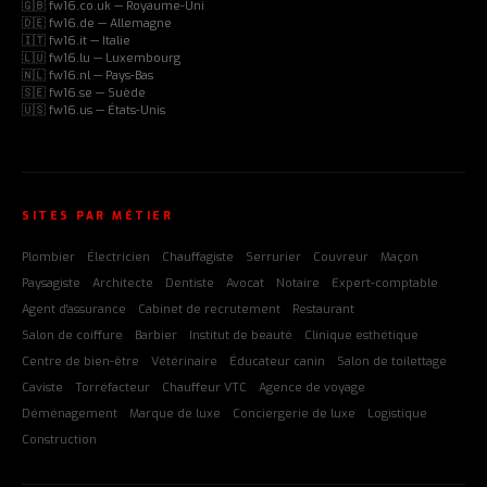
🇬🇧 fw16.co.uk — Royaume-Uni
🇩🇪 fw16.de — Allemagne
🇮🇹 fw16.it — Italie
🇱🇺 fw16.lu — Luxembourg
🇳🇱 fw16.nl — Pays-Bas
🇸🇪 fw16.se — Suède
🇺🇸 fw16.us — États-Unis
SITES PAR MÉTIER
Plombier
Électricien
Chauffagiste
Serrurier
Couvreur
Maçon
Paysagiste
Architecte
Dentiste
Avocat
Notaire
Expert-comptable
Agent d'assurance
Cabinet de recrutement
Restaurant
Salon de coiffure
Barbier
Institut de beauté
Clinique esthétique
Centre de bien-être
Vétérinaire
Éducateur canin
Salon de toilettage
Caviste
Torréfacteur
Chauffeur VTC
Agence de voyage
Déménagement
Marque de luxe
Conciergerie de luxe
Logistique
Construction