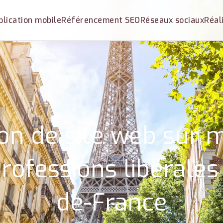
plication mobile
Référencement SEO
Réseaux sociaux
Réal
ion de site web sur 
rofessions libérales 
de-France