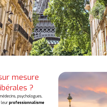
 sur mesure
ibérales ?
, médecins, psychologues,
e leur
professionnalisme