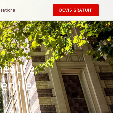
isations
DEVIS GRATUIT
mesure
en Île-