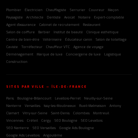
Plombier
Électricien
Chauffagiste
Serrurier
Couvreur
Maçon
Paysagiste
Architecte
Dentiste
Avocat
Notaire
Expert-comptable
Agent d'assurance
Cabinet de recrutement
Restaurant
Salon de coiffure
Barbier
Institut de beauté
Clinique esthétique
Centre de bien-être
Vétérinaire
Éducateur canin
Salon de toilettage
Caviste
Torréfacteur
Chauffeur VTC
Agence de voyage
Déménagement
Marque de luxe
Conciergerie de luxe
Logistique
Construction
SITES PAR VILLE — ÎLE-DE-FRANCE
Paris
Boulogne-Billancourt
Levallois-Perret
Neuilly-sur-Seine
Nanterre
Versailles
Issy-les-Moulineaux
Rueil-Malmaison
Antony
Clamart
Vitry-sur-Seine
Saint-Denis
Colombes
Montreuil
Vincennes
Créteil
Cergy
SEO Boulogne
SEO Levallois
SEO Nanterre
SEO Versailles
Google Ads Boulogne
Google Ads Levallois
Angoulême