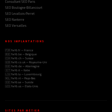
Consultant SEO Paris
SEO Boulogne-Billancourt
SEO Levallois-Perret
SEO Nanterre
SEO Versailles
NOS IMPLANTATIONS
🇫🇷 fw16.fr — France
🇧🇪 fw16.be — Belgique
🇨🇭 fw16.ch — Suisse
🇬🇧 fw16.co.uk — Royaume-Uni
🇩🇪 fw16.de — Allemagne
🇮🇹 fw16.it — Italie
🇱🇺 fw16.lu — Luxembourg
🇳🇱 fw16.nl — Pays-Bas
🇸🇪 fw16.se — Suède
🇺🇸 fw16.us — États-Unis
SITES PAR MÉTIER