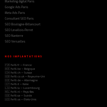
Marketing digital Paris
Google Ads Paris
Meta Ads Paris
Consultant SEO Paris
SEO Boulogne-Billancourt
SEO Levallois-Perret
SEO Nanterre
SEO Versailles
NOS IMPLANTATIONS
🇫🇷 fw16.fr — France
🇧🇪 fw16.be — Belgique
🇨🇭 fw16.ch — Suisse
🇬🇧 fw16.co.uk — Royaume-Uni
🇩🇪 fw16.de — Allemagne
🇮🇹 fw16.it — Italie
🇱🇺 fw16.lu — Luxembourg
🇳🇱 fw16.nl — Pays-Bas
🇸🇪 fw16.se — Suède
🇺🇸 fw16.us — États-Unis