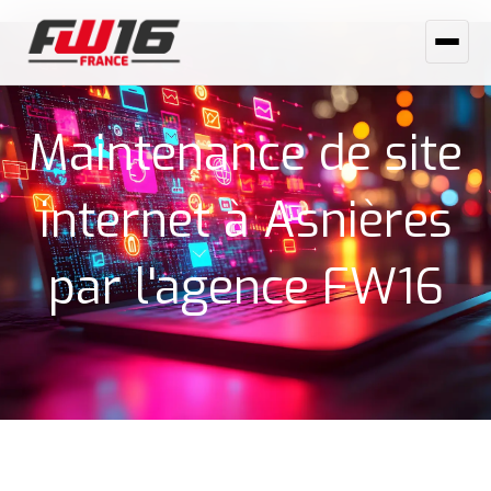
Aller
au
contenu
Maintenance de site
internet à Asnières
par l'agence FW16